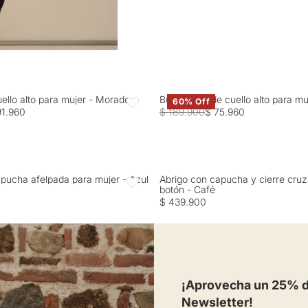
uello alto para mujer - Morado
Buzo tejido de cuello alto para m
60% Off
Favoritos
91.960
$ 189.900
$ 75.960
pucha afelpada para mujer - Azul
Abrigo con capucha y cierre cru
Favoritos
botón - Café
$ 439.900
¡Aprovecha un 25% de
Newsletter!