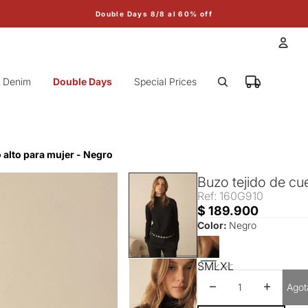
Double Days 8/8 al 60% off
Cuen
Denim
Double Days
Special Prices
Otr
o alto para mujer - Negro
Buzo tejido de cue
Ref: 160G910
$ 189.900
Color:
Negro
S
M
L
XL
Disminuir cantidad
Aumentar 
Agot