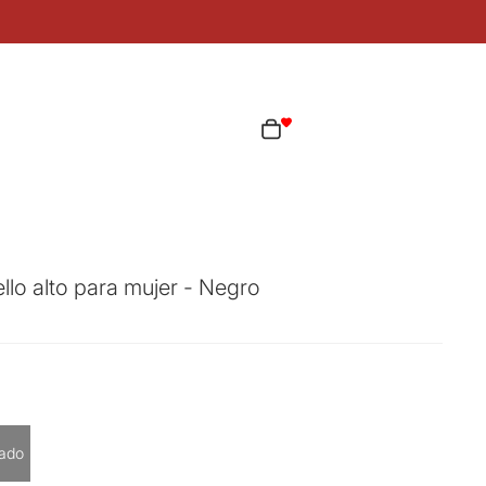
ta
Total de artículos en el carrito: 0
as opciones de inicio de sesión
Pedidos
Perfil
llo alto para mujer - Negro
cantidad
ado