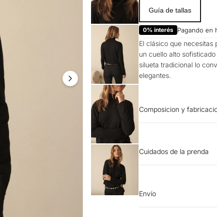
Guía de tallas
0% interés
Pagando en 
El clásico que necesitas
un cuello alto sofisticad
silueta tradicional lo co
elegantes.
Composicion y fabricaci
PRENDA: 50% VISCOSA 5
Cuidados de la prenda
BLANQUEADO: No usar b
máquina. LAVADO: Lava
planchar. OTROS: No re
Envío
limpieza en seco. SECAD
Entrega estimada de 7 a 
Lavar separadamente.