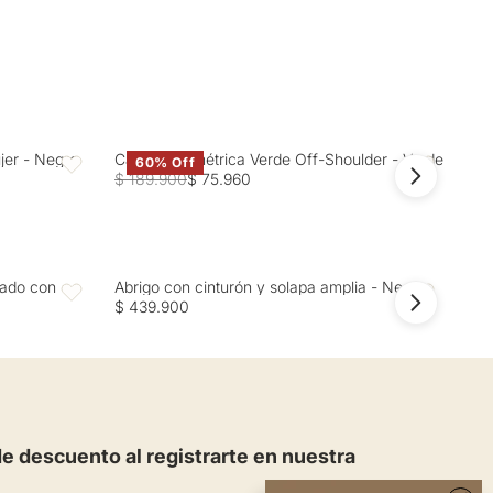
ujer - Negro
Camisa Asimétrica Verde Off-Shoulder - Verde
Cam
60% Off
Favoritos
Favoritos
$ 189.900
$ 75.960
$ 2
zado con
Abrigo con cinturón y solapa amplia - Negro
Abr
Favoritos
Favoritos
$ 439.900
$ 4
 descuento al registrarte en nuestra