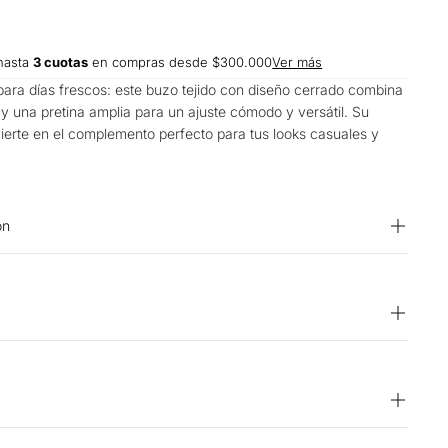
hasta
3 cuotas
en compras desde $300.000
Ver más
 para días frescos: este buzo tejido con diseño cerrado combina
o y una pretina amplia para un ajuste cómodo y versátil. Su
nvierte en el complemento perfecto para tus looks casuales y
on
0% ACRILICO
lanqueador. OTROS: No remojar. SECADO: No secar en
r a mano. Temperatura máxima 40 ºC. PLANCHADO: No
torcer ni exprimir. CUIDADO TEXTIL PROFESIONAL: No
O: Secado extendido por escurrimiento a la sombra. OTROS:
15 días hábiles