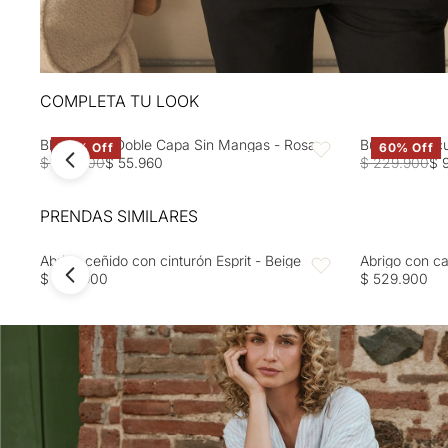
COMPLETA TU LOOK
Blusa Rosa Doble Capa Sin Mangas - Rosa
Buzo tejido c
60% Off
60% Off
Favoritos
$ 139.900
$ 55.960
$ 229.900
$ 
PRENDAS SIMILARES
Abrigo ceñido con cinturón Esprit - Beige
Abrigo con ca
Favoritos
$ 499.900
$ 529.900