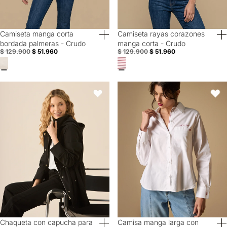
Camiseta manga corta
Camiseta rayas corazones
60% Off
60% Off
bordada palmeras - Crudo
manga corta - Crudo
$ 129.900
$ 51.960
$ 129.900
$ 51.960
Chaqueta con capucha para mujer - Negro
Camisa manga larga con bordado
Favoritos
Favori
Chaqueta con capucha para
Camisa manga larga con
60% Off