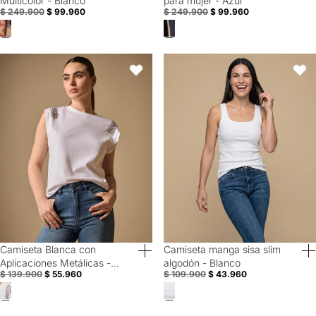
Multicolor - Blanco
para mujer - Azul
$ 249.900
$ 99.960
$ 249.900
$ 99.960
Camiseta Blanca con Aplicaciones Metálicas - Blanco
Camiseta manga sisa slim algodó
Favoritos
Favori
Camiseta Blanca con
Camiseta manga sisa slim
60% Off
60% Off
Aplicaciones Metálicas -
algodón - Blanco
$ 139.900
$ 55.960
$ 109.900
$ 43.960
Blanco