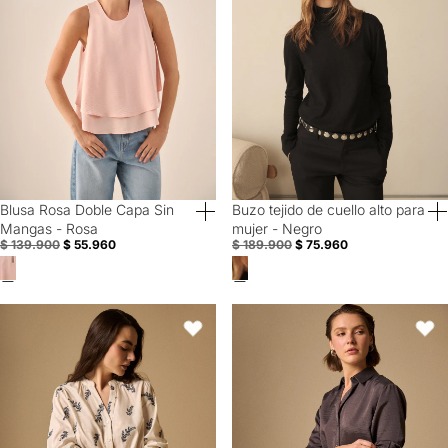
Blusa Rosa Doble Capa Sin
Buzo tejido de cuello alto para
60% Off
60% Off
Mangas - Rosa
mujer - Negro
$ 139.900
$ 55.960
$ 189.900
$ 75.960
Camisa con Estampado - Azul
Camisa Gris Textura Premium Man
Favoritos
Favori