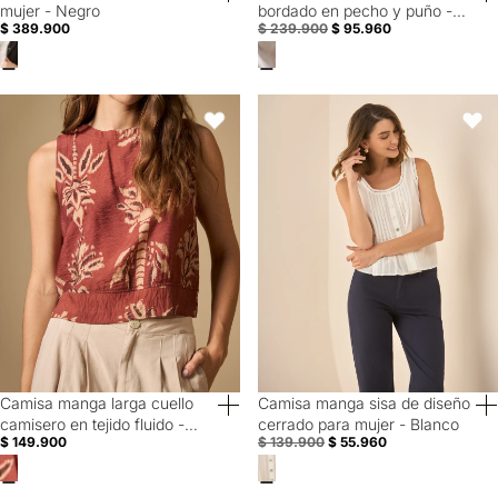
mujer - Negro
bordado en pecho y puño -
$ 389.900
$ 239.900
$ 95.960
Blanco
Camisa manga larga cuello camisero en tejido fluido - Rosa
Camisa manga sisa de diseño cer
Favoritos
Favori
Camisa manga larga cuello
Camisa manga sisa de diseño
60% Off
camisero en tejido fluido -
cerrado para mujer - Blanco
$ 149.900
$ 139.900
$ 55.960
Rosa