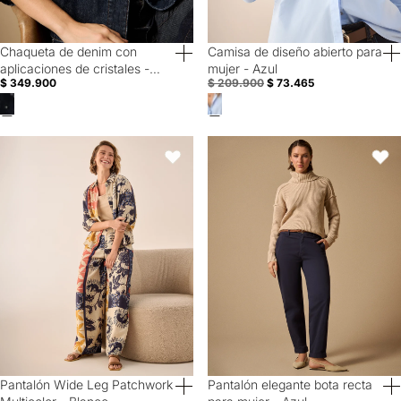
Chaqueta de denim con
Camisa de diseño abierto para
Special Prices
aplicaciones de cristales -
mujer - Azul
$ 349.900
$ 209.900
$ 73.465
Azul
Pantalón Wide Leg Patchwork Multicolor - Blanco
Pantalón elegante bota recta para
Favoritos
Favori
Pantalón Wide Leg Patchwork
Pantalón elegante bota recta
60% Off
60% Off