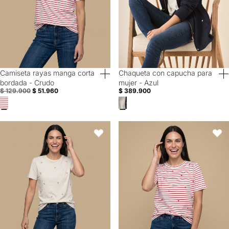
Camiseta rayas manga corta
Chaqueta con capucha para
60% Off
bordada - Crudo
mujer - Azul
$ 129.900
$ 51.960
$ 389.900
Camiseta manga corta bordada palmeras - Crudo
Camiseta rayas corazones manga
Favoritos
Favori