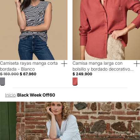
Camiseta rayas manga corta
Camisa manga larga con
60% Off
bordada - Blanco
bolsillo y bordado decorativo -
$ 169.900
$ 67.960
$ 249.900
Naranja
Inicio
/
Black Week Off60