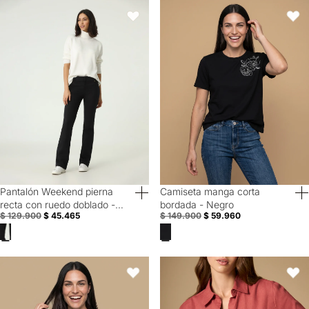
Pantalón Weekend pierna recta con ruedo doblado - Negro
Camiseta manga corta bordada -
Favoritos
Favori
Pantalón Weekend pierna
Camiseta manga corta
60% Off
Special Prices
recta con ruedo doblado -
bordada - Negro
$ 129.900
$ 45.465
$ 149.900
$ 59.960
Negro
Camiseta rayas manga corta bordada - Blanco
Camisa manga larga con bolsillo 
Favoritos
Favori