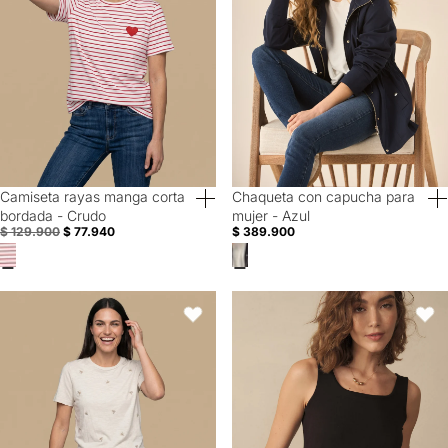
Camiseta rayas manga corta
Chaqueta con capucha para
40% Off
bordada - Crudo
mujer - Azul
$ 129.900
$ 77.940
$ 389.900
Camiseta manga corta bordada palmeras - Crudo
Camiseta básica manga sisa para
Favoritos
Favori