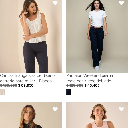
Favoritos
Favori
Camisa manga sisa de diseño
Pantalón Weekend pierna
50% Off
Special Prices
cerrado para mujer - Blanco
recta con ruedo doblado -
$ 139.900
$ 69.950
$ 129.900
$ 45.465
Azul
Buzo tejido de cuello alto para mujer - Negro
Blusa Rosa Doble Capa Sin Mang
Favoritos
Favori