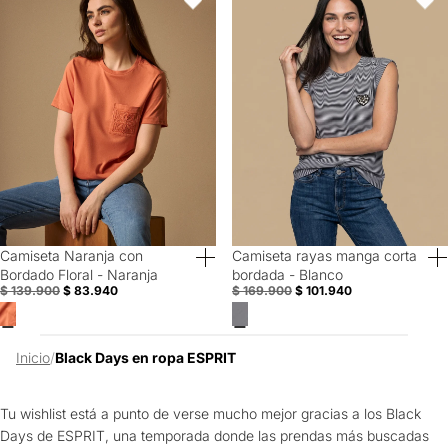
Favoritos
Favori
Camiseta Naranja con
Camiseta rayas manga corta
40% Off
40% Off
Bordado Floral - Naranja
bordada - Blanco
$ 139.900
$ 83.940
$ 169.900
$ 101.940
Inicio
/
Black Days en ropa ESPRIT
Tu wishlist está a punto de verse mucho mejor gracias a los Black
Days de ESPRIT, una temporada donde las prendas más buscadas