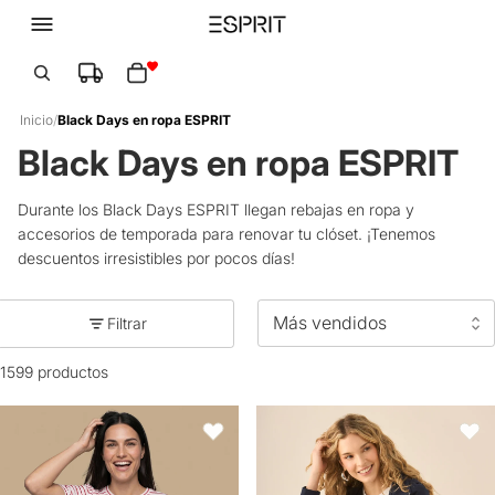
Total de artículos en el carrito: 0
Inicio
/
Black Days en ropa ESPRIT
Black Days en ropa ESPRIT
Durante los Black Days ESPRIT llegan rebajas en ropa y
accesorios de temporada para renovar tu clóset. ¡Tenemos
descuentos irresistibles por pocos días!
Filtrar
1599 productos
Camiseta rayas manga corta bordada - Crudo
Chaqueta con capucha para mujer
Favoritos
Favori