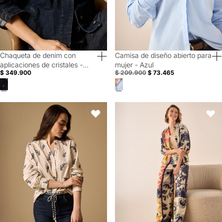
Chaqueta de denim con
Camisa de diseño abierto para
Special Prices
aplicaciones de cristales -
mujer - Azul
$ 349.900
$ 209.900
$ 73.465
Azul
Camisa con Estampado - Azul
Pantalón Wide Leg Patchwork Mult
Favoritos
Favori