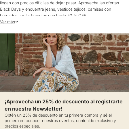
llegan con precios difíciles de dejar pasar. Aprovecha las ofertas
Black Days y encuentra jeans, vestidos tejidos, camisas con
bordados y más favoritos con hasta 50 % OFF.
Ver más
Entre los descuentos de Black Days aparecen buzos tejidos con
detalles en hombros, siluetas amplias y acabados suaves al tacto,
junto a jeans rectos o wide leg que cambian el look según el fit.
También se suman camisas con textura, vestidos en tejido ligero y
prendas fáciles de integrar al clóset.
Es uno de esos momentos en los que vale la pena revisar la
colección completa. ¡Estás a un clic!
¡Aprovecha un 25% de descuento al registrarte
en nuestra Newsletter!
Obtén un 25% de descuento en tu primera compra y sé el
primero en conocer nuestros eventos, contenido exclusivo y
precios especiales.