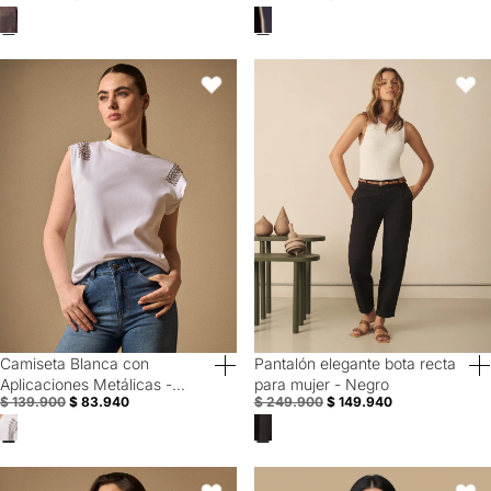
Camiseta Blanca con Aplicaciones Metálicas - Blanco
Pantalón elegante bota recta par
Favoritos
Favori
Camiseta Blanca con
Pantalón elegante bota recta
40% Off
40% Off
Aplicaciones Metálicas -
para mujer - Negro
$ 139.900
$ 83.940
$ 249.900
$ 149.940
Blanco
Camiseta Naranja con Bordado Floral - Naranja
Camiseta rayas manga corta bord