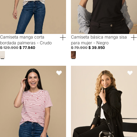
Camiseta manga corta
Camiseta básica manga sisa
40% Off
50% Off
bordada palmeras - Crudo
para mujer - Negro
$ 129.900
$ 77.940
$ 79.900
$ 39.950
Camiseta rayas corazones manga corta - Crudo
Chaqueta con capucha para muje
Favoritos
Favori