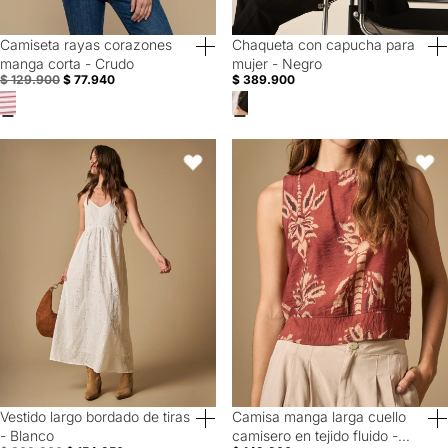
Camiseta rayas corazones
Chaqueta con capucha para
40% Off
manga corta - Crudo
mujer - Negro
$ 129.900
$ 77.940
$ 389.900
Vestido largo bordado de tiras - Blanco
Camisa manga larga cuello camiser
Favoritos
Favori
Vestido largo bordado de tiras
Camisa manga larga cuello
50% Off
- Blanco
camisero en tejido fluido -