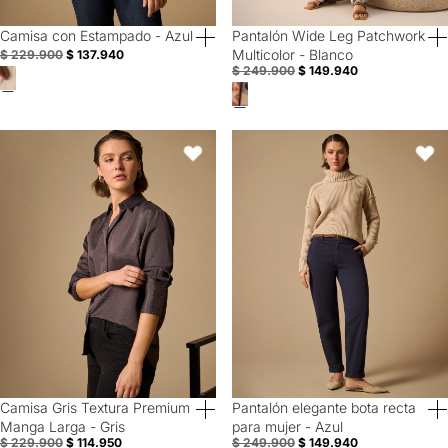
Camisa con Estampado - Azul
Pantalón Wide Leg Patchwork
40% Off
40% Off
Multicolor - Blanco
$ 229.900
$ 137.940
$ 249.900
$ 149.940
Camisa Gris Textura Premium Manga Larga - Gris
Pantalón elegante bota recta para
Favoritos
Favori
Camisa Gris Textura Premium
Pantalón elegante bota recta
50% Off
40% Off
Manga Larga - Gris
para mujer - Azul
$ 229.900
$ 114.950
$ 249.900
$ 149.940