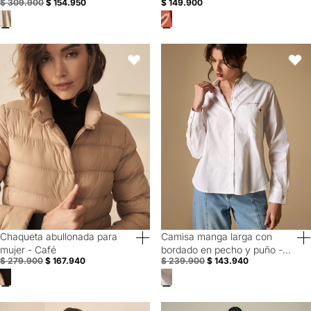
$ 309.900
$ 154.950
$ 149.900
Rosa
Chaqueta abullonada para mujer - Café
Camisa manga larga con bordado
Favoritos
Favori
Chaqueta abullonada para
Camisa manga larga con
40% Off
40% Off
mujer - Café
bordado en pecho y puño -
$ 279.900
$ 167.940
$ 239.900
$ 143.940
Blanco
Camisa manga sisa de diseño cerrado para mujer - Blanco
Pantalón Weekend pierna recta c