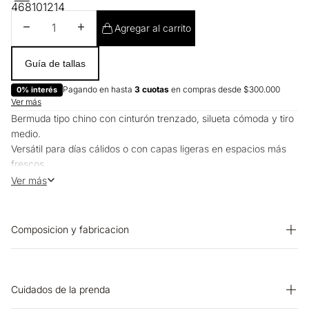
4
6
8
10
12
14
Disminuir cantidad
Aumentar cantidad
Agregar al carrito
Guía de tallas
Pagando en hasta
3 cuotas
en compras desde $300.000
0% interés
Ver más
Bermuda tipo chino con cinturón trenzado, silueta cómoda y tiro
medio.
Versátil para días cálidos o con capas ligeras en espacios más
frescos.
Puedes combinarla con blusas, camisas o tops para un look
Ver más
práctico en planes casuales o la oficina.
Composicion y fabricacion
PRENDA: 85% TENCEL 15% LINO
Cuidados de la prenda