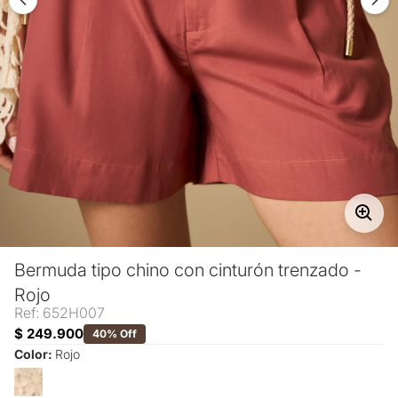
Bermuda tipo chino con cinturón trenzado -
Rojo
Ref: 652H007
$ 249.900
40% Off
Color:
Rojo