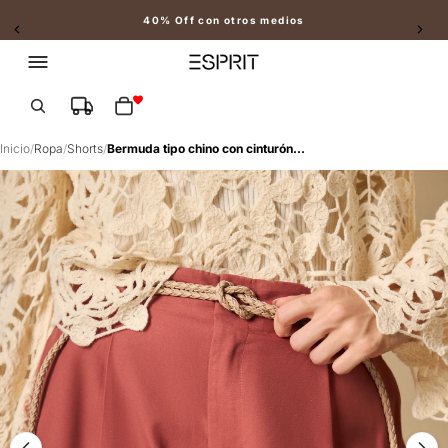
40% Off con otros medios
Slide 2 of 2
Total de artículos en el carrito: 0
Inicio
/
Ropa
/
Shorts
/
Bermuda tipo chino con cinturón trenzado - Rojo