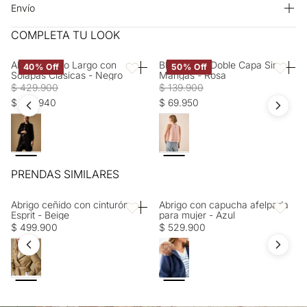
máquina BLANQUEADO: No usar blanqueador CUIDADO TEXTIL
Envío
PROFESIONAL: No limpieza en seco LAVADO: No lavar
Entrega estimada de 7 a 15 días hábiles
COMPLETA TU LOOK
Abrigo Negro Largo con
Blusa Rosa Doble Capa Sin
40% Off
50% Off
Favoritos
Favorito
Solapas Clásicas - Negro
Mangas - Rosa
$ 429.900
$ 139.900
$ 257.940
$ 69.950
PRENDAS SIMILARES
Abrigo ceñido con cinturón
Abrigo con capucha afelpada
Favoritos
Favorito
Esprit - Beige
para mujer - Azul
$ 499.900
$ 529.900