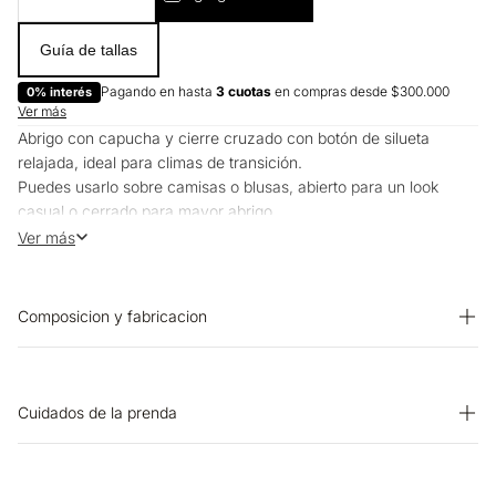
Guía de tallas
Pagando en hasta
3 cuotas
en compras desde $300.000
0% interés
Ver más
Abrigo con capucha y cierre cruzado con botón de silueta
relajada, ideal para climas de transición.
Puedes usarlo sobre camisas o blusas, abierto para un look
casual o cerrado para mayor abrigo.
Funciona para la oficina y para planes relajados.
Ver más
Composicion y fabricacion
Forro: 100% Poliester Prenda: 90% Poliester 10% Viscosa
Cuidados de la prenda
PLANCHADO: No planchar CUIDADO TEXTIL PROFESIONAL:
Cuidado sólo por experto en cuero SECADO: No secar en