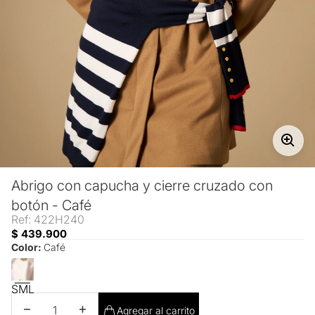
Abrigo con capucha y cierre cruzado con
botón - Café
Ref: 422H240
$ 439.900
Color:
Café
S
M
L
Disminuir cantidad
Aumentar cantidad
Agregar al carrito