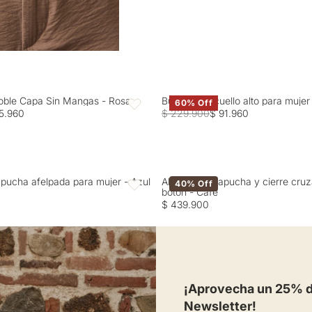
oble Capa Sin Mangas - Rosa
Buzo tejido cuello alto para muje
60% Off
Favoritos
5.960
$ 229.900
$ 91.960
pucha afelpada para mujer - Azul
Abrigo con capucha y cierre cru
40% Off
Favoritos
botón - Café
$ 439.900
¡Aprovecha un 25% de
Newsletter!