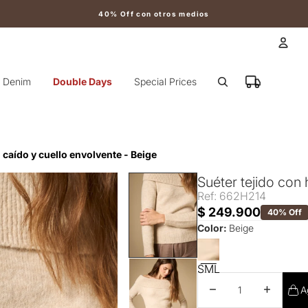
40% Off con otros medios
Cuen
Denim
Double Days
Special Prices
Otr
 caído y cuello envolvente - Beige
Suéter tejido con
Ref: 662H214
$ 249.900
40% Off
Color:
Beige
S
M
L
Disminuir cantidad
Aumentar 
A