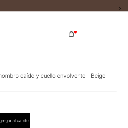
ta
Total de artículos en el carrito: 0
as opciones de inicio de sesión
Pedidos
Perfil
 hombro caído y cuello envolvente - Beige
cantidad
gregar al carrito