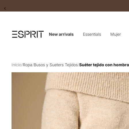
Slide 2 of 2
New arrivals
Essentials
Mujer
Inicio
/
Ropa
/
Busos y Sueters Tejidos
/
Suéter tejido con hombro