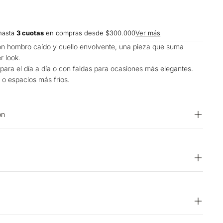
hasta
3 cuotas
en compras desde $300.000
Ver más
con hombro caído y cuello envolvente, una pieza que suma
r look.
para el día a día o con faldas para ocasiones más elegantes.
 o espacios más fríos.
on
12% POLIESTER 11% POLIAMIDA 6% LANA 3% ELASTANO
exprimir. SECADO: No secar en máquina. OTROS: Lavar
EADO: No usar blanqueador. PLANCHADO: No planchar.
o por escurrimiento a la sombra. OTROS: No remojar.
 Temperatura máxima 40 ºC. CUIDADO TEXTIL PROFESIONAL:
15 días hábiles