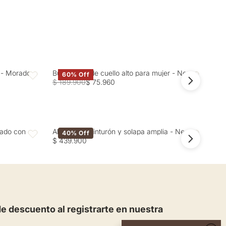
r - Morado
Buzo tejido de cuello alto para mujer - Negro
Cam
60% Off
Favoritos
Favoritos
$ 189.900
$ 75.960
$ 1
zado con
Abrigo con cinturón y solapa amplia - Negro
Abr
40% Off
Favoritos
Favoritos
$ 439.900
$ 4
 descuento al registrarte en nuestra