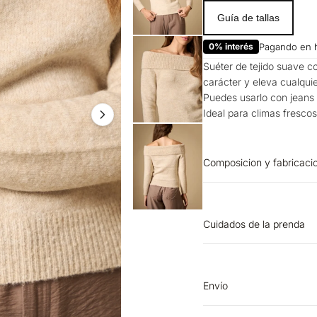
Guía de tallas
0% interés
Pagando en 
Suéter de tejido suave 
carácter y eleva cualquie
Puedes usarlo con jeans 
Ideal para climas frescos
Composicion y fabricaci
PRENDA: 68% ACRILICO 
Cuidados de la prenda
OTROS: No retorcer ni 
separadamente. BLANQU
SECADO: Secado extendid
Envío
LAVADO: Lavar a mano.
Entrega estimada de 7 a 
No limpieza en seco.