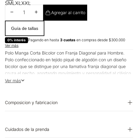
S
M
L
XL
XXL
Disminuir cantidad
Aumentar cantidad
Agregar al carrito
Guía de tallas
Pagando en hasta
3 cuotas
en compras desde $300.000
0% interés
Ver más
Polo Manga Corta Bicolor con Franja Diagonal para Hombre.
Polo confeccionado en tejido piqué de algodón con un diseño
bicolor que se distingue por una llamativa franja diagonal que
cruza el pecho, aportando movimiento y personalidad al clásico
polo. El escudo bordado en el pecho refuerza la identidad de la
Ver más
prenda, mientras que el contraste entre el cuerpo jaspeado y los
detalles en tono oscuro crea una composición visual equilibrada
y moderna.
Composicion y fabricacion
¿Cómo se siente?
Prenda: 96% Algodon 4% Elastano
El tejido piqué de algodón ofrece una textura ligeramente
granulada al tacto, suave y transpirable. Su trama permite una
Cuidados de la prenda
excelente circulación de aire, manteniéndote fresco durante