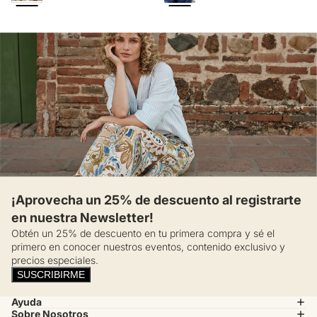
Porque la franja diagonal transforma un básico en una pieza con
carácter propio. Este polo funciona para esos momentos en los
que quieres verte bien sin esforzarte demasiado, con un diseño
que dice mucho sin esfuerzo. ¡Suma actitud a tu clóset diario!
¡Aprovecha un 25% de descuento al registrarte
en nuestra Newsletter!
Obtén un 25% de descuento en tu primera compra y sé el
primero en conocer nuestros eventos, contenido exclusivo y
precios especiales.
SUSCRIBIRME
Ayuda
Sobre Nosotros