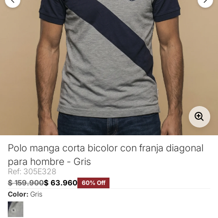
Polo manga corta bicolor con franja diagonal
para hombre - Gris
Ref: 305E328
$ 159.900
$ 63.960
60% Off
Color:
Gris