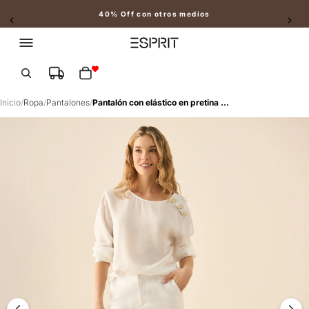
40% Off con otros medios
Slide 2 of 2
Total de artículos en el carrito: 0
Inicio
/
Ropa
/
Pantalones
/
Pantalón con elástico en pretina posterior para mujer. - Blanco