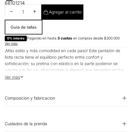
6
8
10
12
14
Disminuir cantidad
Aumentar cantidad
Agregar al carrito
Guía de tallas
Pagando en hasta
3 cuotas
en compras desde $300.000
0% interés
Ver más
¡Más estilo y más comodidad en cada paso! Este pantalón de
bota recta tiene el equilibrio perfecto entre confort y
sofisticación; su pretina con elástico en la parte posterior se
adapta a tu figura, ofreciéndote la libertad que necesitas en tus
planes favoritos y permitiéndote combinarlo con tus camisetas
Ver más
favoritas, creando looks versátiles y sin esfuerzo que hablan del
espíritu libre y elegante de Esprit.
Composicion y fabricacion
PRENDA: 47% ALGODON 41% POLIESTER 10% RAYON 2%
ELASTANO
Cuidados de la prenda