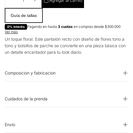
Agregar al carrito
Guía de tallas
Pagando en hasta
3 cuotas
en compras desde $300.000
0% interés
Ver más
Un toque floral. Este pantalón recto con diseño de flores tono a
tono y bolsillos de parche se convierte en una pieza básica con
un detalle encantador para tu look diario.
Composicion y fabricacion
PRENDA: 71% ALGODON 29% LINO
Cuidados de la prenda
OTROS: Lavar por el revés. OTROS: Lavar separadamente.
SECADO: Secado en tendedero a la sombra. PLANCHADO:
Planchar a una temperatura máxima de la base de 110 ºC, sin
Envío
vapor. Planchar con vapor puede causar daño irreversible.