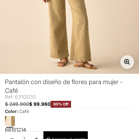
Pantalón con diseño de flores para mujer -
Café
Ref: 631G030
$ 249.900
$ 99.960
60% Off
Color:
Café
6
8
10
12
14
Disminuir cantidad
Aumentar cantidad