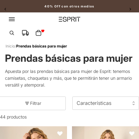
40% Off con otros medios
Slide 2 of 2
Total de artículos en el carrito: 0
Inicio
/
Prendas básicas para mujer
Prendas básicas para mujer
Apuesta por las prendas básicas para mujer de Esprit: tenemos
camisetas, chaquetas y más, que te permitirán tener un armario
versátil y atemporal.
Filtrar
44 productos
Camisa tipo satín con cuello clásico para mujer - Beige
Camisa tipo satín con cuello clás
Favoritos
Favori