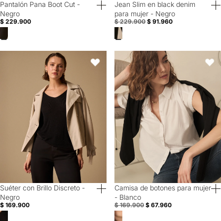
Pantalón Pana Boot Cut -
Jean Slim en black denim
40% Off
60% Off
Negro
para mujer - Negro
$ 229.900
$ 229.900
$ 91.960
Suéter con Brillo Discreto - Negro
Camisa de botones para mujer - 
Favoritos
Favori
Suéter con Brillo Discreto -
Camisa de botones para mujer
40% Off
60% Off
Negro
- Blanco
$ 169.900
$ 169.900
$ 67.960