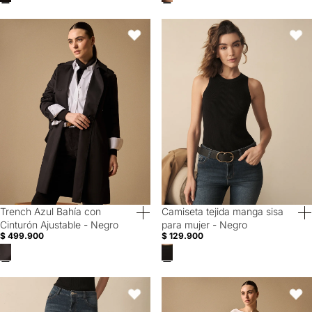
Trench Azul Bahía con Cinturón Ajustable - Negro
Camiseta tejida manga sisa para 
Favoritos
Favori
Trench Azul Bahía con
Camiseta tejida manga sisa
40% Off
40% Off
Cinturón Ajustable - Negro
para mujer - Negro
$ 499.900
$ 129.900
Jean Slim para mujer - Azul
Pantalón tipo legging para mujer
Favoritos
Favori