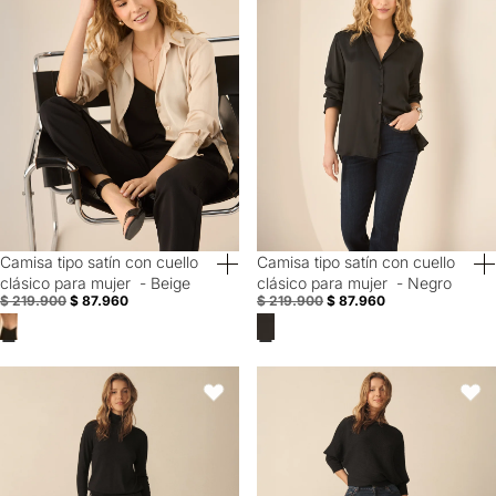
Camisa tipo satín con cuello
Camisa tipo satín con cuello
60% Off
60% Off
clásico para mujer - Beige
clásico para mujer - Negro
$ 219.900
$ 87.960
$ 219.900
$ 87.960
Pantalón chino tobillero silueta recta - Negro
Jean Wide Leg fit para mujer - Az
Favoritos
Favori