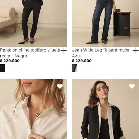
Pantalón chino tobillero silueta
Jean Wide Leg fit para mujer -
40% Off
40% Off
recta - Negro
Azul
$ 229.900
$ 229.900
Camisa con cortes en laterales para mujer - Blanco
Blazer largo de diseño abierto pa
Favoritos
Favori