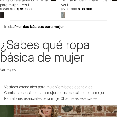
60% Off
60% Off
para mujer - Azul
Azul
$ 249.900
$ 99.960
$ 209.900
$ 83.960
Inicio
/
Prendas básicas para mujer
¿Sabes qué ropa
básica de mujer
necesitas en tu
Ver más
estilo?
Vestidos esenciales para mujer
Camisetas esenciales
Camisas esenciales para mujer
Jeans esenciales para mujer
Pantalones esenciales para mujer
Chaquetas esenciales
Apostar por prendas esenciales de buena calidad que perduren más
allá de las tendencias, siempre es una buena opción para tener un
fondo de armario dinámico y versátil. Cuando hablamos de básicos,