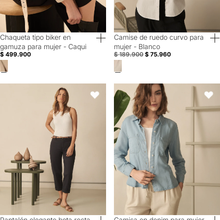
Chaqueta tipo biker en
Camise de ruedo curvo para
40% Off
60% Off
gamuza para mujer - Caqui
mujer - Blanco
$ 499.900
$ 189.900
$ 75.960
Pantalón elegante bota recta para mujer - Azul
Camisa en denim para mujer - Az
Favoritos
Favori
Pantalón elegante bota recta
Camisa en denim para mujer -