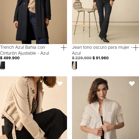
Trench Azul Bahía con
Jean tono oscuro para mujer -
40% Off
60% Off
Cinturón Ajustable - Azul
Azul
$ 499.900
$ 229.900
$ 91.960
Chaqueta tipo biker en gamuza para mujer - Caqui
Camise de ruedo curvo para muje
Favoritos
Favori