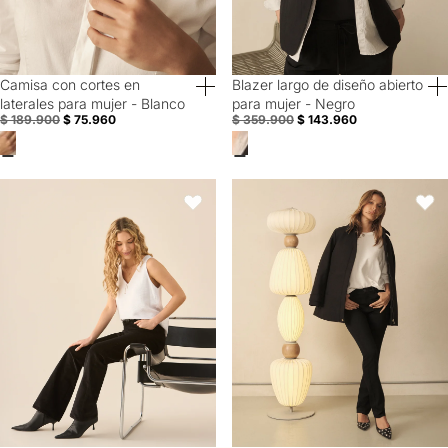
Camisa con cortes en
Blazer largo de diseño abierto
60% Off
60% Off
laterales para mujer - Blanco
para mujer - Negro
$ 189.900
$ 75.960
$ 359.900
$ 143.960
Pantalón Pana Boot Cut - Negro
Jean Slim en black denim para mu
Favoritos
Favori