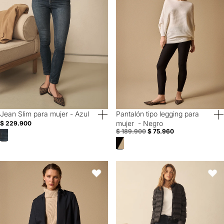
Jean Slim para mujer - Azul
Pantalón tipo legging para
40% Off
60% Off
mujer - Negro
$ 229.900
$ 189.900
$ 75.960
Trench Azul Bahía con Cinturón Ajustable - Azul
Jean tono oscuro para mujer - Az
Favoritos
Favori