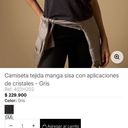
Camiseta tejida manga sisa con aplicaciones
de cristales - Gris
Ref: 402H202
$ 229.900
Color:
Gris
S
M
L
Disminuir cantidad
Aumentar cantidad
Agregar al carrito