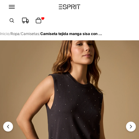
Total de artículos en el carrito: 0
Inicio
/
Ropa
/
Camisetas
/
Camiseta tejida manga sisa con aplicaciones de cristales - Gris