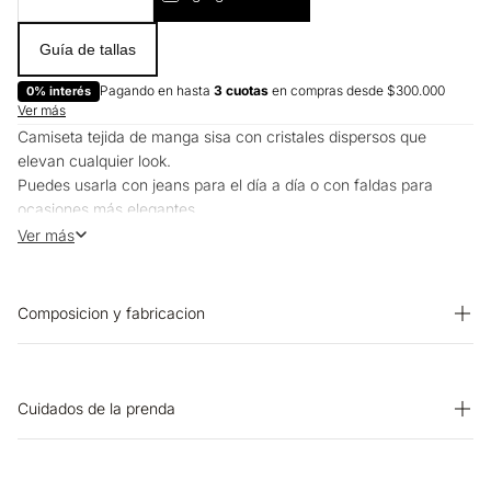
Guía de tallas
Pagando en hasta
3 cuotas
en compras desde $300.000
0% interés
Ver más
Camiseta tejida de manga sisa con cristales dispersos que
elevan cualquier look.
Puedes usarla con jeans para el día a día o con faldas para
ocasiones más elegantes.
Funciona sola o en capas.
Ver más
Composicion y fabricacion
Prenda: 80% Viscosa 20% Poliamida
Cuidados de la prenda
BLANQUEADO: No usar blanqueador. OTROS: Lavar
separadamente. OTROS: Lavar por el revés. PLANCHADO: