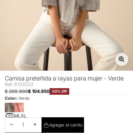
Camisa preteñida a rayas para mujer - Verde
Ref: 611G003
$ 209.900
$ 104.950
50% Off
Color:
Verde
XS
S
M
L
XL
Disminuir cantidad
Aumentar cantidad
Agregar al carrito