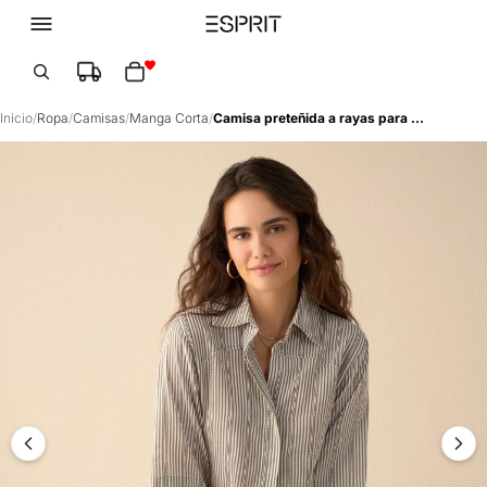
Total de artículos en el carrito: 0
Inicio
/
Ropa
/
Camisas
/
Manga Corta
/
Camisa preteñida a rayas para mujer - Verde