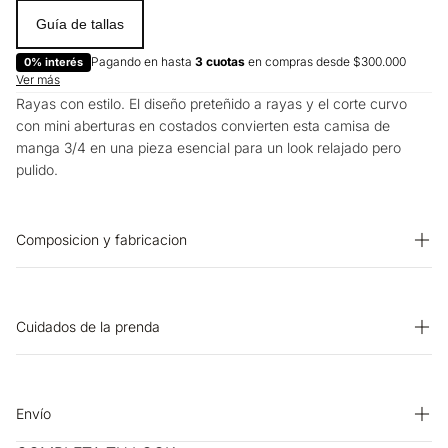
Guía de tallas
Pagando en hasta
3 cuotas
en compras desde $300.000
0% interés
Ver más
Rayas con estilo. El diseño preteñido a rayas y el corte curvo
con mini aberturas en costados convierten esta camisa de
manga 3/4 en una pieza esencial para un look relajado pero
pulido.
Composicion y fabricacion
Prenda: 62% Algodon 38% Poliester
Cuidados de la prenda
BLANQUEADO: No usar blanqueador. OTROS: Lavar
separadamente. OTROS: No remojar. OTROS: No retorcer ni
exprimir. SECADO: No secar en máquina. SECADO: Secado en
Envío
tendedero a la sombra. OTROS: Planchar solo por el revés.